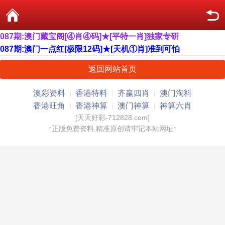
087期:澳门藏宝阁[④肖④码]★[平特一肖]独家专研
087期:澳门一点红[极限12码]★[天机①肖]准到可怕
返回网站首页
澳彩资料
香港特料
齐赢四肖
澳门淘料
香港旺角
香港神算
澳门神算
神算六肖
[天天好彩-712828.com]
↑正版免费资料,精准原创请牢记本站网址↑